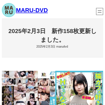
内
MARU-DVD
容
を
ス
キ
2025年2月3日 新作158枚更新し
ッ
ました。
プ
2025年2月3日
marudvd