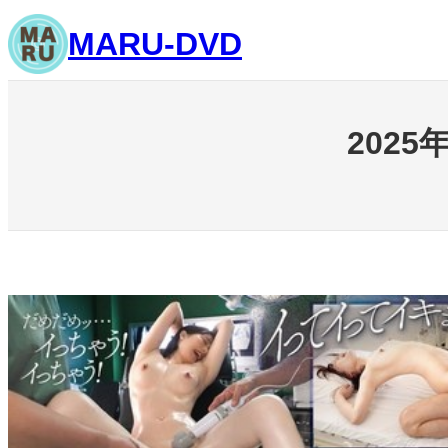
内
MARU-DVD
容
を
ス
キ
202
ッ
プ