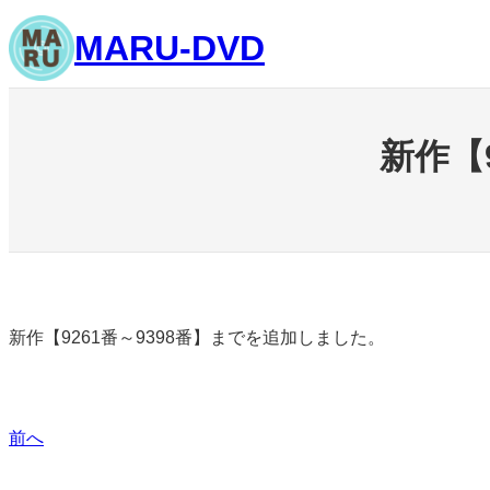
内
MARU-DVD
容
を
ス
キ
新作【
ッ
プ
新作【9261番～9398番】までを追加しました。
前へ