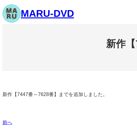
内
MARU-DVD
容
を
ス
キ
新作【
ッ
プ
新作【7447番～7628番】までを追加しました。
前へ