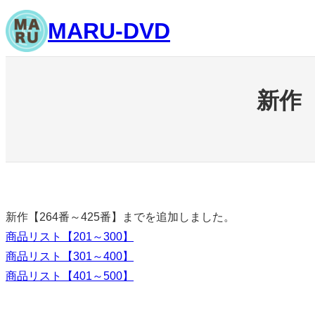
内
MARU-DVD
容
を
ス
キ
新作【
ッ
プ
新作【264番～425番】までを追加しました。
商品リスト【201～300】
商品リスト【301～400】
商品リスト【401～500】