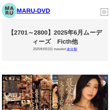
内
MARU-DVD
容
を
ス
キ
【2701～2800】2025年6月ムーデ
ッ
ィーズ Ficth他
プ
未分類
2025年8月2日
marudvd